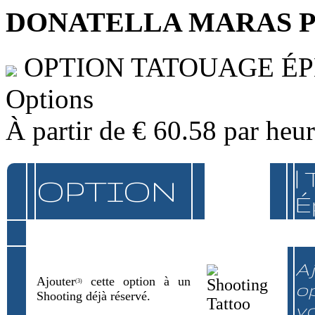
DONATELLA MARAS 
OPTION TATOUAGE É
Options
À partir de
€ 60.58
par heu
|
OPTION
É
Aj
Ajouter
cette option à un
(3)
op
Shooting déjà réservé.
v