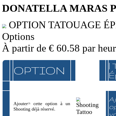
DONATELLA MARAS 
OPTION TATOUAGE É
Options
À partir de
€ 60.58
par heu
|
OPTION
É
Aj
Ajouter
cette option à un
(3)
op
Shooting déjà réservé.
v