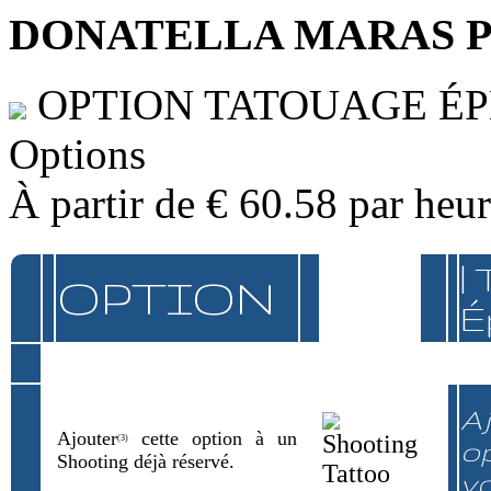
DONATELLA MARAS 
OPTION TATOUAGE É
Options
À partir de
€ 60.58
par heu
|
OPTION
É
Aj
Ajouter
cette option à un
(3)
op
Shooting déjà réservé.
v