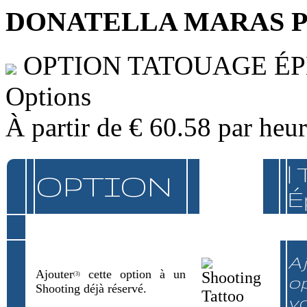
DONATELLA MARAS 
OPTION TATOUAGE É
Options
À partir de
€ 60.58
par heu
|
OPTION
É
Aj
Ajouter
cette option à un
(3)
op
Shooting déjà réservé.
v