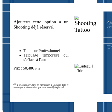
Ajouter
cette option à un
Aj
(3)
Shooting déjà réservé.
vo
C
Tatoueur Professionnel
Tatouage temporaire qui
s'efface à l'eau
Prix : 50,48€
(HT)
(3)
à sélectionner dans le calendrier à la même date et
heure que la réservation que vous avez déjà effectué.