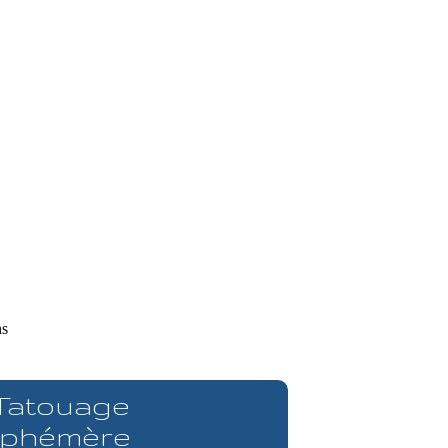
ns
 Tatouage
phémère