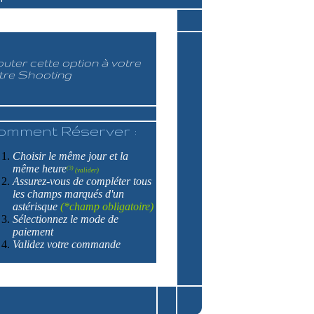
outer cette option à votre
tre Shooting
omment Réserver :
Choisir le même jour et la
même heure
(3)
(valider)
Assurez-vous de compléter tous
les champs marqués d'un
astérisque
(*champ obligatoire)
Sélectionnez le mode de
paiement
Validez votre commande