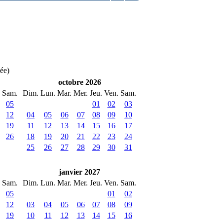
née)
octobre 2026
Sam.
Dim.
Lun.
Mar.
Mer.
Jeu.
Ven.
Sam.
05
01
02
03
12
04
05
06
07
08
09
10
19
11
12
13
14
15
16
17
26
18
19
20
21
22
23
24
25
26
27
28
29
30
31
janvier 2027
Sam.
Dim.
Lun.
Mar.
Mer.
Jeu.
Ven.
Sam.
05
01
02
12
03
04
05
06
07
08
09
19
10
11
12
13
14
15
16