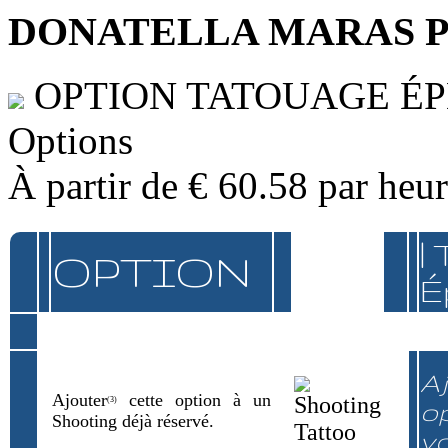
DONATELLA MARAS 
OPTION TATOUAGE É
Options
À partir de
€ 60.58
par heu
|
OPTION
É
Aj
Ajouter
cette option à un
(3)
op
Shooting déjà réservé.
v