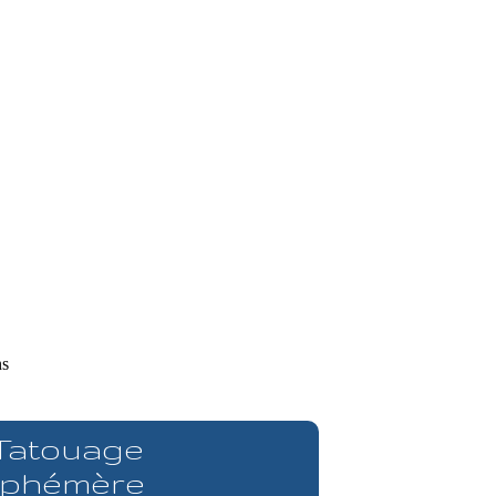
ns
 Tatouage
phémère