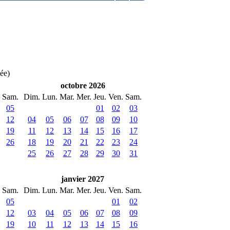
née)
octobre 2026
Sam.
Dim.
Lun.
Mar.
Mer.
Jeu.
Ven.
Sam.
05
01
02
03
12
04
05
06
07
08
09
10
19
11
12
13
14
15
16
17
26
18
19
20
21
22
23
24
25
26
27
28
29
30
31
janvier 2027
Sam.
Dim.
Lun.
Mar.
Mer.
Jeu.
Ven.
Sam.
05
01
02
12
03
04
05
06
07
08
09
19
10
11
12
13
14
15
16