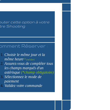
outer cette option à votre
tre Shooting
omment Réserver :
Choisir le même jour et la
même heure
(3)
(valider)
Assurez-vous de compléter tous
les champs marqués d'un
astérisque
(*champ obligatoire)
Sélectionnez le mode de
paiement
Validez votre commande