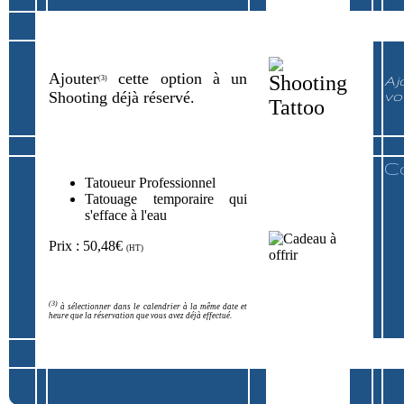
Ajouter
cette option à un
Aj
(3)
Shooting déjà réservé.
vo
C
Tatoueur Professionnel
Tatouage temporaire qui
s'efface à l'eau
Prix : 50,48€
(HT)
(3)
à sélectionner dans le calendrier à la même date et
heure que la réservation que vous avez déjà effectué.