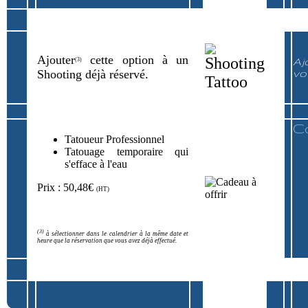
Ajouter
cette option à un
Aj
(3)
Shooting déjà réservé.
vo
C
Tatoueur Professionnel
Tatouage temporaire qui
s'efface à l'eau
Prix : 50,48€
(HT)
(3)
à sélectionner dans le calendrier à la même date et
heure que la réservation que vous avez déjà effectué.