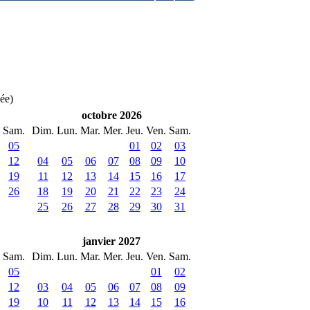
née)
octobre 2026
Sam.
Dim.
Lun.
Mar.
Mer.
Jeu.
Ven.
Sam.
05
01
02
03
12
04
05
06
07
08
09
10
19
11
12
13
14
15
16
17
26
18
19
20
21
22
23
24
25
26
27
28
29
30
31
janvier 2027
Sam.
Dim.
Lun.
Mar.
Mer.
Jeu.
Ven.
Sam.
05
01
02
12
03
04
05
06
07
08
09
19
10
11
12
13
14
15
16