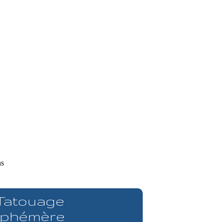
ns
 Tatouage
phémère