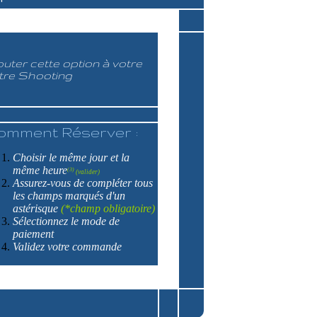
outer cette option à votre
tre Shooting
omment Réserver :
Choisir le même jour et la
même heure
(3)
(valider)
Assurez-vous de compléter tous
les champs marqués d'un
astérisque
(*champ obligatoire)
Sélectionnez le mode de
paiement
Validez votre commande